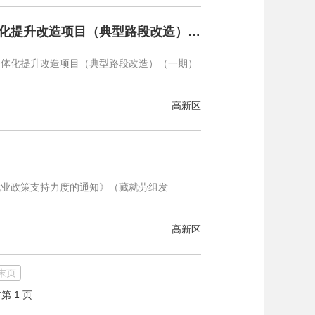
热玛岗街道办事处关于遴选拉萨高新区城市街道空间品质一体化提升改造项目（典型路段改造）（一期）EPC工程总承包、监理招标代理机构的中标结果公示
质一体化提升改造项目（典型路段改造）（一期）
高新区
就业政策支持力度的通知》（藏就劳组发
高新区
末页
第 1 页