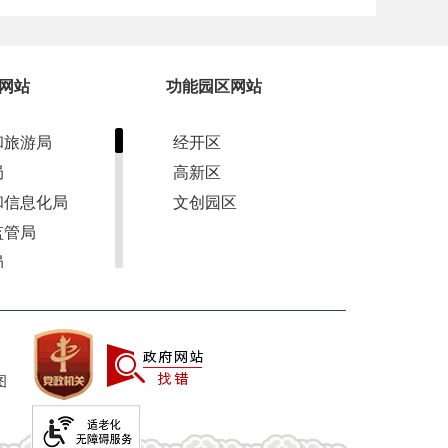
网站
功能园区网站
和旅游局
经开区
局
高新区
和信息化局
文创园区
监管局
局
军人事务局
管理局
和草原局
图
资源局
局
农村局