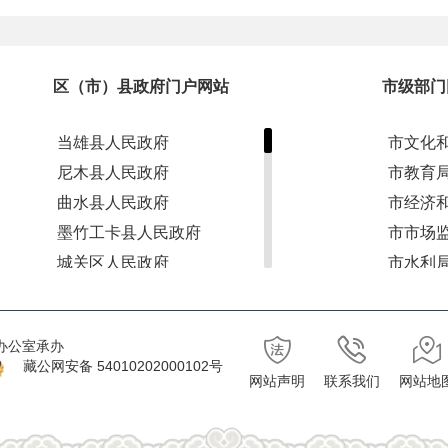
区（市）县政府门户网站
市级部门
当雄县人民政府
市文化
尼木县人民政府
市教育
曲水县人民政府
市经济
墨竹工卡县人民政府
市市场
城关区人民政府
市水利
达孜区人民政府
市退役
林周县人民政府
市应急
办公室承办
堆龙德庆区人民政府
市林业
藏公网安备 54010202000102号
网站声明
联系我们
网站地
市自然
市财政
市农业