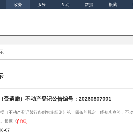
政务
服务
互动
数据
援藏
示
示
（受遗赠）不动产登记公告编号：20260807001
根据《不动产登记暂行条例实施细则》第十四条的规定，经初步查验，不
记。根据《
[详细]
08-07