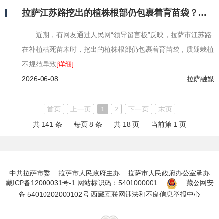
拉萨江苏路挖出的植株根部仍包裹着育苗袋？回应了！
近期，有网友通过人民网“领导留言板”反映，拉萨市江苏路
在补植枯死苗木时，挖出的植株根部仍包裹着育苗袋，质疑栽植
不规范导致
[详细]
2026-06-08
拉萨融媒
首页
上一页
1
2
下一页
末页
共 141 条
每页 8 条
共 18 页
当前第 1 页
中共拉萨市委 拉萨市人民政府主办 拉萨市人民政府办公室承办
藏ICP备12000031号-1
网站标识码：5401000001
藏公网安
备 54010202000102号
西藏互联网违法和不良信息举报中心