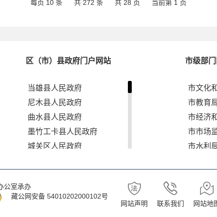
每页 10 条
共 272 条
共 28 页
当前第 1 页
区（市）县政府门户网站
市级部门
当雄县人民政府
市文化
尼木县人民政府
市教育
曲水县人民政府
市经济
墨竹工卡县人民政府
市市场
城关区人民政府
市水利
达孜区人民政府
市退役
林周县人民政府
市应急
办公室承办
堆龙德庆区人民政府
市林业
藏公网安备 54010202000102号
网站声明
联系我们
网站地
市自然