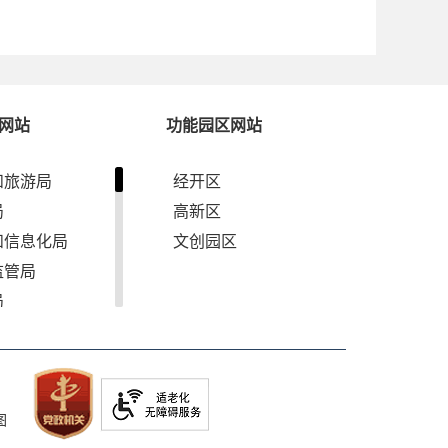
网站
功能园区网站
和旅游局
经开区
局
高新区
和信息化局
文创园区
监管局
局
军人事务局
管理局
和草原局
图
资源局