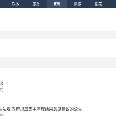
政务
服务
互动
数据
援藏
议
局
性法规 政府规章集中清理结果意见建议的公告