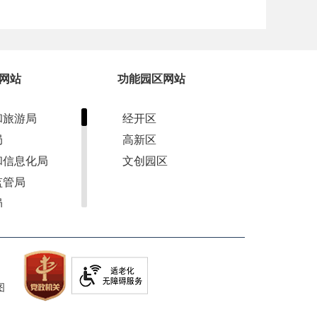
网站
功能园区网站
和旅游局
经开区
局
高新区
和信息化局
文创园区
监管局
局
军人事务局
管理局
和草原局
图
资源局
局