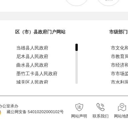
区（市）县政府门户网站
市级部门
当雄县人民政府
市文化
尼木县人民政府
市教育
曲水县人民政府
市经济
墨竹工卡县人民政府
市市场
城关区人民政府
市水利
达孜区人民政府
市退役
林周县人民政府
市应急
办公室承办
堆龙德庆区人民政府
市林业
藏公网安备 54010202000102号
网站声明
联系我们
网站地
市自然
市财政