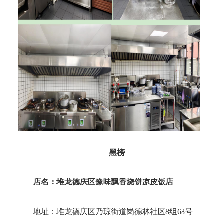
黑榜
店名：堆龙德庆区豫味飘香烧饼凉皮饭店
地址：
堆龙德庆区乃琼街道岗德林社区8组68号