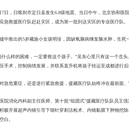
年1月7日，日喀则市定日县发生6.8级地震。当日中午，北京协和
应急救援医疗队赶赴灾区，成为第一批到达灾区的专业医疗队。
墟中救出的5岁藏族小女孩明珍，因缺氧脑病继发脑水肿，生死
到什么样的困难，一定要救这个孩子。”吴东心里只有这一个念
压手术，控制病情发展，并联系直升机将孩子转运至成都进行后
对急危重症，还是逆行紧急救援，援藏医疗队始终冲在最前面、
医院消化内科副主任医师、第十批“组团式”援藏医疗队队员王
积极开展超声内镜引导下细针穿刺活检术、内镜黏膜下肿物挖除
空白。