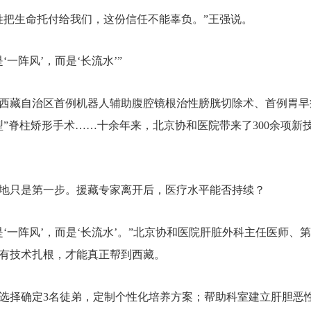
姓把生命托付给我们，这份信任不能辜负。”王强说。
‘一阵风’，而是‘长流水’”
西藏自治区首例机器人辅助腹腔镜根治性膀胱切除术、首例胃早
型”脊柱矫形手术……十余年来，北京协和医院带来了300余项新
地只是第一步。援藏专家离开后，医疗水平能否持续？
是‘一阵风’，而是‘长流水’。”北京协和医院肝脏外科主任医师、
有技术扎根，才能真正帮到西藏。
选择确定3名徒弟，定制个性化培养方案；帮助科室建立肝胆恶