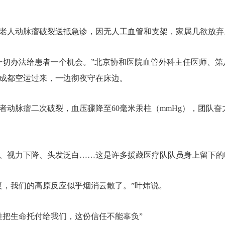
老人动脉瘤破裂送抵急诊，因无人工血管和支架，家属几欲放弃
一切办法给患者一个机会。”北京协和医院血管外科主任医师、第
成都空运过来，一边彻夜守在床边。
者动脉瘤二次破裂，血压骤降至60毫米汞柱（mmHg），团队
、视力下降、头发泛白……这是许多援藏医疗队队员身上留下的
复，我们的高原反应似乎烟消云散了。”叶炜说。
姓把生命托付给我们，这份信任不能辜负”