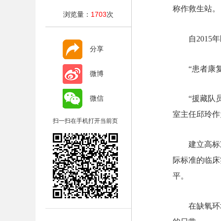
称作救生站。
浏览量：
1703
次
自201
分享
“患者康
微博
微信
“援藏队
室主任邱玲作
扫一扫在手机打开当前页
建立高标
际标准的临床
平。
在缺氧环