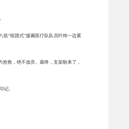
。
八批“组团式”援藏医疗队队员叶炜一边紧
奋力抢救，绝不放弃。最终，支架盼来了，
印记。