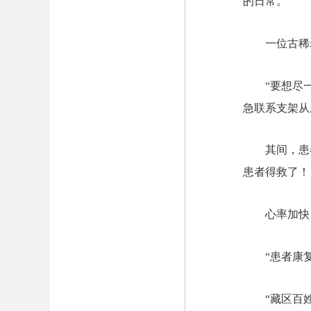
的日常。
一位古稀
“要想尽
急联系支架从
其间，患
患者得救了！
心率加快
“患者康
“藏区百