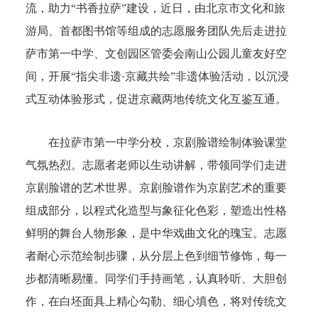
流，助力“书香拉萨”建设，近日，由北京市文化和旅
游局、首都图书馆等组成的志愿服务团队先后走进拉
萨市第一中学、文创园区管委会南山公园儿童友好空
间，开展“指尖非遗·京藏共绘”非遗体验活动，以沉浸
式互动体验形式，促进京藏两地传统文化互鉴互通。
在拉萨市第一中学分校，京剧脸谱绘制体验课堂
气氛热烈。志愿者老师以生动讲解，带领同学们走进
京剧脸谱的艺术世界。京剧脸谱作为京剧艺术的重要
组成部分，以程式化造型与象征化色彩，塑造出性格
鲜明的舞台人物形象，是中华戏曲文化的瑰宝。志愿
者耐心示范绘制步骤，从分层上色到细节修饰，每一
步都清晰易懂。同学们手持画笔，认真聆听、大胆创
作，在白坯面具上精心勾勒、细心填色，将对传统文