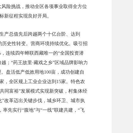
大风险挑战，推动全区各项事业取得全方位
标新征程实现良好开局。
生产总值先后跨越两个十亿台阶、达到
”的历史性转变。营商环境持续优化。吸引招
%，连续四年蝉联西藏唯一的“全国投资潜
越；“药王故里·藏戏之乡”区域品牌影响力
型。盘活低产低效用地
100
亩，成功创建自
家，全区规上工业企业达到
15
家。特色农
“共同富裕”发展模式实现新突破，村集体经
化”改革迈出关键步伐，城乡环卫、城市执
率先实行“腹地”与“一线”联建共建，“飞