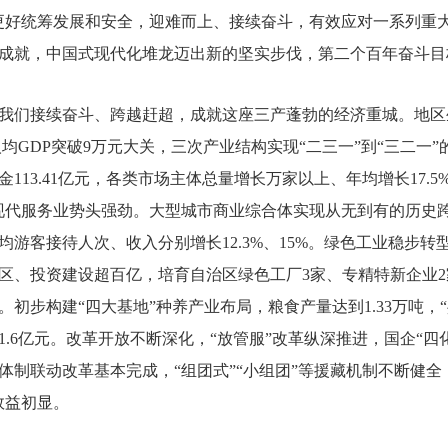
更好统筹发展和安全，迎难而上、接续奋斗，有效应对一系列重
成就，中国式现代化堆龙迈出新的坚实步伐，第二个百年奋斗目
我们接续奋斗、跨越赶超，成就这座三产蓬勃的经济重城。
地区
均GDP突破
9
万元大关，三次产业结构实现“二三一”到“三二一
金
113
.
41
亿元，各类市场主体总量增长万家以上、年均增长
17
.
5
现代服务业势头强劲。大型城市商业综合体实现从无到有的历史跨
均游客接待人次、收入分别增长
12
.
3
%、
15
%。绿色工业稳步转
区、投资建设超百亿，培育自治区绿色工厂
3
家、专精特新企业
2
。初步构建“四大基地”种养产业布局，粮食产量达到
1
.
33
万吨，
1
.
6
亿元。改革开放不断深化，“放管服”改革纵深推进，国企“四
体制联动改革基本完成，“组团式”“小组团”等援藏机制不断健全，
效益初显。