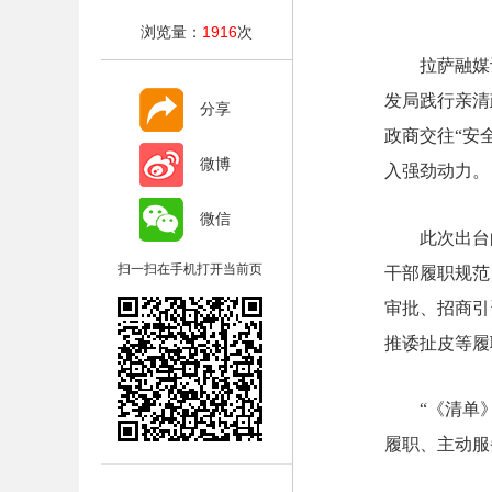
浏览量：
1916
次
拉萨融媒
发局践行亲清
分享
政商交往“安
微博
入强劲动力。
微信
此次出台
扫一扫在手机打开当前页
干部履职规范
审批、招商引
推诿扯皮等履
“《清单
履职、主动服