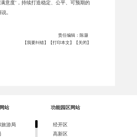
和‘满意度’，持续打造稳定、公平、可预期的
娟说。
责任编辑：陈灏
【我要纠错】
【打印本文】
【关闭】
网站
功能园区网站
和旅游局
经开区
局
高新区