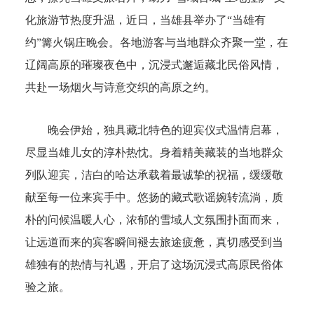
化旅游节热度升温，近日，当雄县举办了“当雄有
约”篝火锅庄晚会。各地游客与当地群众齐聚一堂，在
辽阔高原的璀璨夜色中，沉浸式邂逅藏北民俗风情，
共赴一场烟火与诗意交织的高原之约。
晚会伊始，独具藏北特色的迎宾仪式温情启幕，
尽显当雄儿女的淳朴热忱。身着精美藏装的当地群众
列队迎宾，洁白的哈达承载着最诚挚的祝福，缓缓敬
献至每一位来宾手中。悠扬的藏式歌谣婉转流淌，质
朴的问候温暖人心，浓郁的雪域人文氛围扑面而来，
让远道而来的宾客瞬间褪去旅途疲惫，真切感受到当
雄独有的热情与礼遇，开启了这场沉浸式高原民俗体
验之旅。