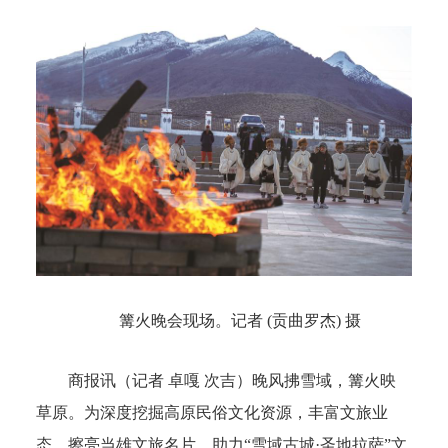
篝火晚会现场。记者 (
贡曲罗杰
) 摄
商报讯（记者 卓嘎 次吉）晚风拂雪域，篝火映
草原。为深度挖掘高原民俗文化资源，丰富文旅业
态，擦亮当雄文旅名片，助力“雪域古城·圣地拉萨”文