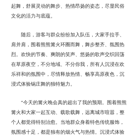
起舞，舒展灵动的舞步、热情昂扬的姿态，尽显民俗
文化的活力与底蕴。
随后，游客与群众纷纷加入队伍，大家手拉手、
肩并肩，围着熊熊篝火环圈而舞，舞步整齐、氛围热
烈。欢快的节奏、爽朗的笑声、悠扬的歌声交织回荡
在草原夜空，不分地域、不分你我，所有人沉浸在欢
乐祥和的氛围中，尽情释放热情、畅享高原夜色，沉
浸式体验锅庄舞的独特魅力。
“今天的篝火晚会真的超出了我的预期。围着熊熊
篝火和大家一起互动、载歌载舞，远离城市喧嚣，整
个人都觉得特别治愈。当地群众身着特色传统服饰，
氛围感十足，都是独有的烟火气与热情。沉浸式体验