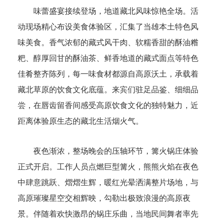
味蕾盛宴接续登场，地道藏北风味惊艳全场。活
动现场精心布设美食体验区，汇集了当雄本土特色风
味美食。香气浓郁的藏式风干肉、软糯香甜的酥油糌
粑、醇厚回甘的酥油茶、鲜香地道的藏式面点等特色
佳肴整齐陈列，每一味食材都源自高原沃土，承载着
藏北草原的饮食文化底蕴。来宾们驻足品鉴、细细品
尝，在唇齿留香间感受高原饮食文化的独特魅力，近
距离体验原生态的藏北生活烟火气。
夜色渐浓，整场晚会的压轴环节，篝火锅庄体验
正式开启。工作人员点燃巨型篝火，熊熊火焰在夜色
中肆意跳跃、熠熠生辉，暖红光晕洒满整片场地，与
高原璀璨星空交相辉映，勾勒出极致浪漫的高原夜
景。伴随着欢快激昂的锅庄乐曲，当地民间舞者率先