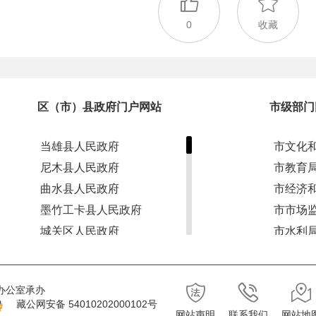
0
收藏
区（市）县政府门户网站
市级部门
当雄县人民政府
市文化
尼木县人民政府
市教育
曲水县人民政府
市经济
墨竹工卡县人民政府
市市场
城关区人民政府
市水利
达孜区人民政府
市退役
林周县人民政府
市应急
办公室承办
堆龙德庆区人民政府
市林业
藏公网安备 54010202000102号
网站声明
联系我们
网站地
市自然