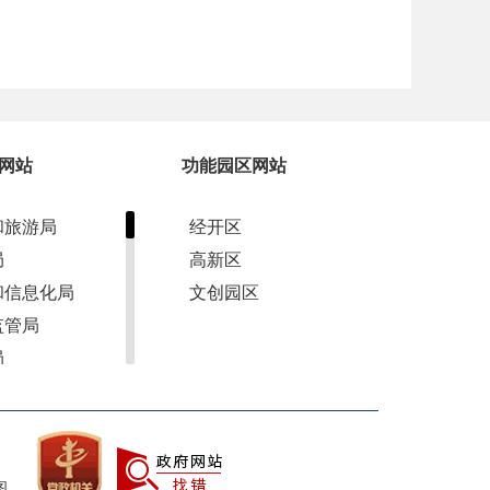
网站
功能园区网站
和旅游局
经开区
局
高新区
和信息化局
文创园区
监管局
局
军人事务局
管理局
和草原局
图
资源局