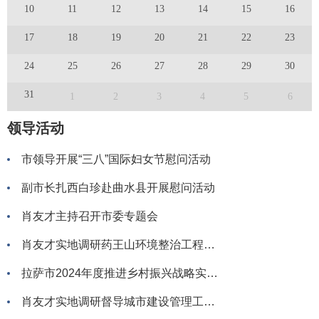
10
11
12
13
14
15
16
17
18
19
20
21
22
23
24
25
26
27
28
29
30
31
1
2
3
4
5
6
领导活动
市领导开展“三八”国际妇女节慰问活动
副市长扎西白珍赴曲水县开展慰问活动
肖友才主持召开市委专题会
肖友才实地调研药王山环境整治工程推进情况时强调以更加饱满的热情严格的标准扎实的举措稳步推进各项工作早日让各族群众更多更好共享城市建设发展成果王强参加
拉萨市2024年度推进乡村振兴战略实绩考核反馈问题整改动员部署会召开
肖友才实地调研督导城市建设管理工作时强调统筹推进城市功能完善和品质提升让城市发展成果更多更好惠及各族群众