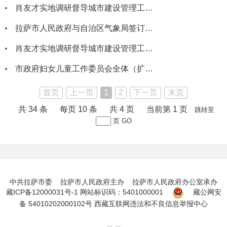
肖友才实地调研督导城市建设管理工作时强调要切实增强责任感和紧迫感振奋精神鼓足干劲真抓实干推动城市建设管理各项工作再上新台阶
拉萨市人民政府与自治区气象局签订《共同推进新时代拉萨气象高质量发展合作协议》
肖友才实地调研督导城市建设管理工作时强调以时时放心不下的责任感和事事落实到位的执行力全力打造“人民之城”“幸福之城”
市政府妇女儿童工作委员会全体（扩大）会议召开
首页
上一页
1
2
下一页
末页
共 34 条
每页 10 条
共 4 页
当前第 1 页
跳转至
页
GO
中共拉萨市委 拉萨市人民政府主办 拉萨市人民政府办公室承办
藏ICP备12000031号-1
网站标识码：5401000001
藏公网安
备 54010202000102号
西藏互联网违法和不良信息举报中心