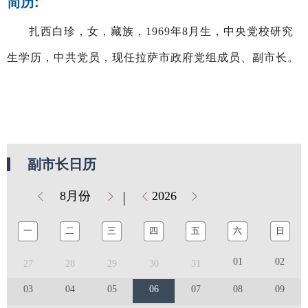
简历:
扎西白珍，女，藏族，1969年8月生，中央党校研究
生学历，中共党员，现任拉萨市政府党组成员、副市长。
副市长日历
8月份
2026
一
二
三
四
五
六
日
01
02
27
28
29
30
31
03
04
05
06
07
08
09