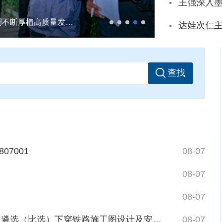
王强深入墨竹工卡县调研
达娃次仁开展“七一”走访慰问向全市广大共产党员和党务工作者致以节日问候
达娃次仁开展“七一”走访慰问向全市广大共产党员和党务工作者致以节日问候
达娃次仁在城关区调研基层治理和城市工作时强调深入学习贯彻习近平总书记关于基层治理、城市工作的重要论述 绵绵用力久久为功 不断提升基层治理和城市工作质效
达娃次仁实地督导拉鲁湿地生态环境保护工作时强调不断厚植高质量发展生态底色 努力在着力创建国家生态文明高地上当好排头兵
达娃次仁主持召开市委常委会
查找
7001
08-07
08-07
08-07
下穿铁路施工图设计及安全评估报告编制单位的公告
08-07