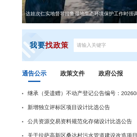
@国务院 我来说
王强实地调研城市建设工作
@国务院 我来说
我要
找政策
通告公示
政策文件
政府公报
继承（受遗赠）不动产登记公告编号：2026080
新增独立评标区项目设计比选公告
公共资源交易资料规范化存储设计比选公告
关于拉萨高新区桑达村污水管道建设改造项目遴选（比选）