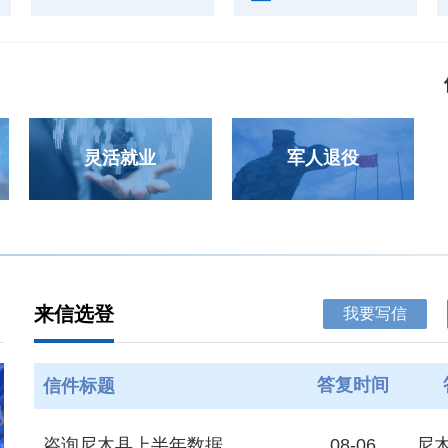
灵活就业
军人退役
来信选登
我要写信
答复时间
信件标题
08-06
尼
咨询尼木县上半年数据