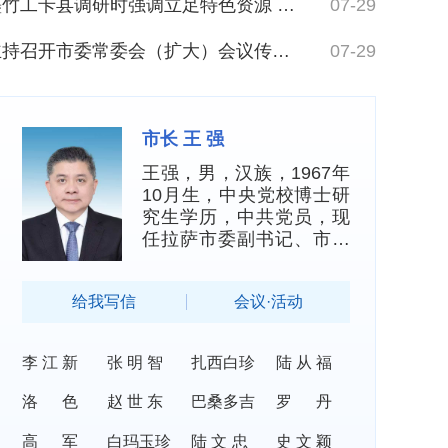
时强调立足特色资源 推动优势互补 办好民生实事 提升群众获得感幸福感安全感
07-29
（扩大）会议传达学习习近平总书记近期重要讲话 重要指示精神 安排部署贯彻落实工作
07-29
市长 王 强
王强，男，汉族，1967年
10月生，中央党校博士研
究生学历，中共党员，现
任拉萨市委副书记、市政
府党组书记、市长...
给我写信
会议·活动
李江新
张明智
扎西白珍
陆从福
洛色
赵世东
巴桑多吉
罗丹
高军
白玛玉珍
陆文忠
史文颖