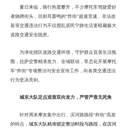
夏日来临，骑行热度攀升
，
不少摩托车驾驶爱好
者驰骋街头
，
但刺耳轰鸣的“炸街”超速竞速、非法改
装等交通违法行为不仅搅乱居民宁静生活更暗藏极大
道路交通安全隐患
。
为净化辖区道路交通环境，守护群众宜居生活氛
围，
拉萨交警精准发力、全域联动，常态化开展摩托
车“炸街”专项整治与安全宣传工作，
向各类交通违法
行为坚决亮剑。
城东大队
定点巡查双向发力，严管严查无死角
针对周末摩友集中出行、滨河路路段“炸街”高发
的特点，
城东大队精准锁定整治时段与路段，在滨河