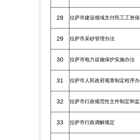
28
拉萨市建设领域支付民工工资保
29
拉萨市采砂管理办法
30
拉萨市电力设施保护实施办法
31
拉萨市人民政府规章制定程序办
32
拉萨市行政规范性文件制定和监
33
拉萨市行政调解规定