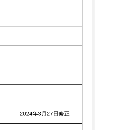
2024年3月27日修正