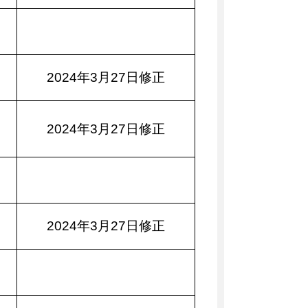
2024年3月27日修正
2024年3月27日修正
2024年3月27日修正