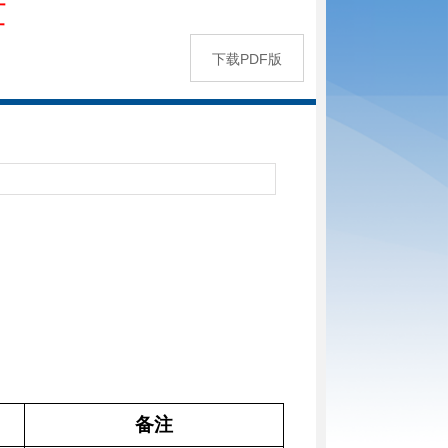
章
下载PDF版
备注