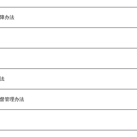
障办法
法
督管理办法