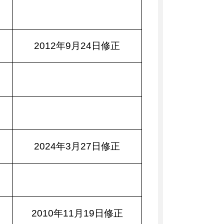
2012年9月24日修正
2024年3月27日修正
2010年11月19日修正