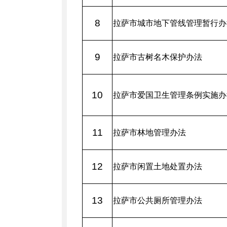
8
拉萨市城市地下管线管理暂行办
9
拉萨市古树名木保护办法
10
拉萨市爱国卫生管理条例实施办
11
拉萨市林地管理办法
12
拉萨市闲置土地处置办法
13
拉萨市公共厕所管理办法