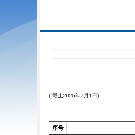
( 截止2025年7月1日)
序号