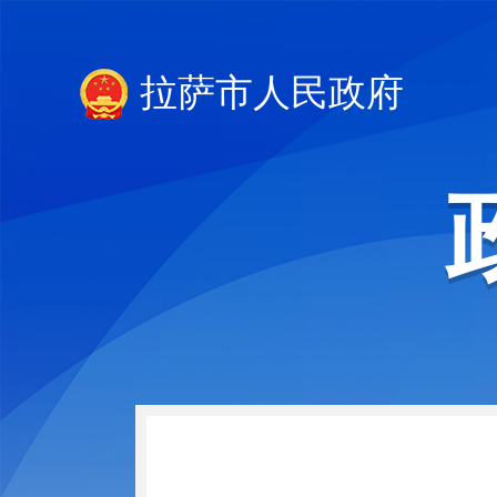
拉萨市人民政府